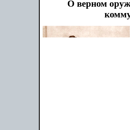
О верном оруж
комм