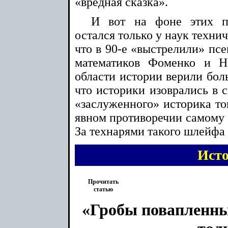
«вредная сказка».
И вот на фоне этих пр
остался только у наук техни
что в 90-е «выстрелили» пс
математиков Фоменко и Н
области истории верили бол
что историки изоврались в 
«заслуженного» историка то
явном противоречии самому с
За технарями такого шлейфа 
Ист
Прочитать
статью
«Гробы повапленны