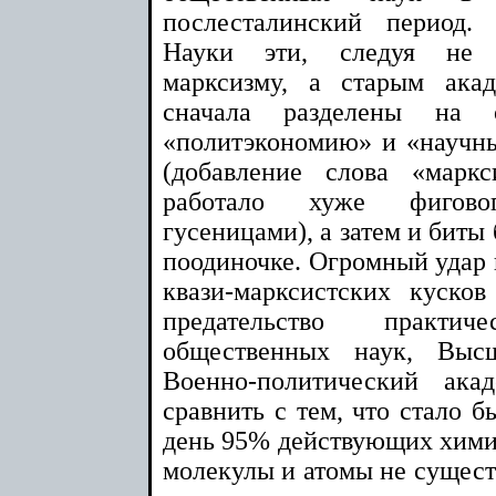
послесталинский период.
Науки эти, следуя не
марксизму, а старым ака
сначала разделены на 
«политэкономию» и «научн
(добавление слова «марк
работало хуже фигово
гусеницами), а затем и бит
поодиночке. Огромный удар п
квази-марксистских куско
предательство практ
общественных наук, Вы
Военно-политический ак
сравнить с тем, что стало б
день 95% действующих химик
молекулы и атомы не сущест