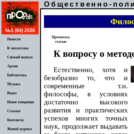
Общественно-пол
Фило
№1 (84) 2026
Прочитать
Новости
статью
К читателям
К вопросу о мето
Свежий выпуск
Архив
Естественно, хотя и
Библиотека
безобразно то, что и
современные т.н.
Музыка
философы, в условиях
Видео
достаточно высокого
Наши товарищи
развития и практических
Ссылки
успехов многих точных
Контакты
наук, продолжает выдавать
Живой журнал