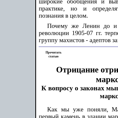
широкие обобщения и выв
практике, но и определя
познания в целом.
Почему же Ленин до и 
революции 1905-07 гг. терп
группу махистов - адептов з
Прочитать
статью
Отрицание отри
марк
К вопросу о законах м
марк
Как мы уже поняли, Ма
первый камень в здании мар