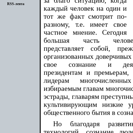
за благо ситуацию, когда
RSS-лента
каждый человек на один и
тот же факт смотрит по-
разному, т.е. имеет свое
частное мнение. Сегодня
большая часть человеч
представляет собой, преж
организованных доверчивых
свое сознание и деят
президентам и премьерам,
лидерам многочисленны
избираемым главам многочис
эстрады, главарям преступны
культивирующим низкие у
общественного бытия в созн
Но благодаря развити
технологий, сознание лю