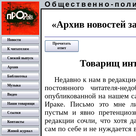
Общественно-пол
«Архив новостей за
Новости
Прочитать
ответ
К читателям
Свежий выпуск
Товарищ ин
Архив
Библиотека
Недавно к нам в редакци
Музыка
постоянного читателя-нед
опубликованной на нашем 
Видео
Ираке. Письмо это мне л
Наши товарищи
пустым и явно претенциоз
Ссылки
редакции сочли, что хотя 
Контакты
сам по себе и не нуждается 
Живой журнал