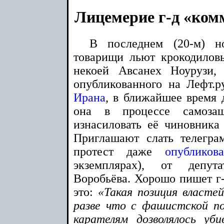
Лицемерие г-д «ком
В последнем (20-м) н
товарищи льют крокодилов
некоей Авсанех Ноурузи,
опубликованного на Лефт.
Ирана
, в ближайшее время 
она в процессе самоза
изнасиловать её чиновника 
Приглашают слать телегра
протест даже
опубликов
экземплярах), от депу
Воробьёва. Хорошо пишет г-
это:
«Такая позиция власт
разве что с фашистской п
карателям дозволялось уб