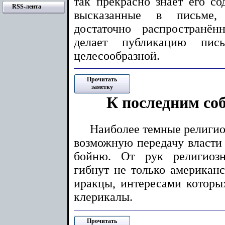
так прекрасно знает его со
RSS-лента
высказанные в письме, 
достаточно распространё
делает публикацию пи
целесообразной.
Прочитать
заметку
К последним со
Наиболее темные религио
возможную передачу власти 
бойню. От рук религиоз
гибнут не только американс
иракцы, интересами которы
клерикалы.
Прочитать