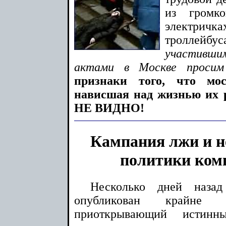
из громко
электри
троллейбу
участивши
актами в Москве проси
признаки того, что мос
нависшая над жизнью их
НЕ ВИДНО!
Кампания лжи и н
политики ком
Несколько дней наза
опубликован крайне 
приоткрывающий истинн