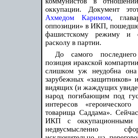
коммунистов в отношени
оккупации. Документ э
Ахмедом Каримом
, глава
оппозиции» в ИКП, пошедше
фашистскому режиму и 
расколу в партии.
До самого последнего
позиция иракской компартии
слишком уж неудобна она
зарубежных «защитников» и
видящих (и жаждущих увидеть
народ погибающим под гу
интересов «героическог
товарища Саддама». Сейчас
ИКП с оккупационными 
недвусмысленно сфо
исключительно на перегов