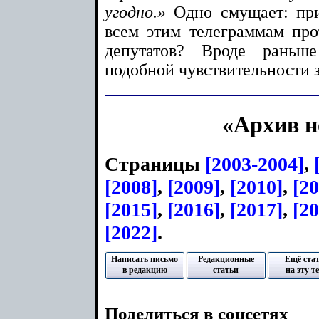
угодно.»
Одно смущает: при
всем этим телеграммам прот
депутатов? Вроде рань
подобной чувствительности 
«Архив н
Страницы
[2003-2004]
,
[2008]
,
[2009]
,
[2010]
,
[2
[2015]
,
[2016]
,
[2017]
,
[20
[2022]
.
Написать письмо
Редакционные
Ещё ста
в редакцию
статьи
на эту т
Поделиться в соцсетях