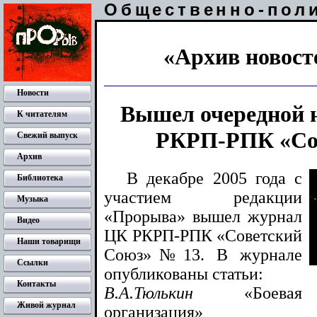
Общественно-пол
«Архив новосте
Новости
Вышел очередной 
К читателям
РКРП-РПК «Со
Свежий выпуск
Архив
В декабре 2005 года с
Библиотека
участием редакции
Музыка
«Прорыва» вышел журнал
Видео
ЦК РКРП-РПК «Советский
Наши товарищи
Союз»№13. В журнале
Ссылки
опубликованы статьи:
Контакты
В.А.Тюлькин
«Боевая
Живой журнал
организация»