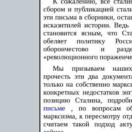
К сожалению, все стали
сбором и публикацией стали
эти письма в сборники, оста
исказитилей истории. Ведь 
становится ясным, что С
обеляет политику Рос
оборончестово и разд
«революционного пораженче
Мы призываем наших 
прочесть эти два докумен
только на собственно марк
конкретных недостатков энг
позицию Сталина, подро
письме
, по вопросам об
марксизма, к пересмотру от
считаем такой подход ак
сейчас.