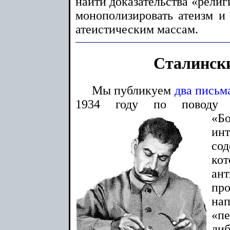
найти доказательства «религ
монополизировать атеизм и 
атеистическим массам.
Сталинск
Мы публикуем
два письм
1934 году по поводу 
«Б
ин
сод
ко
ан
про
на
«п
ли