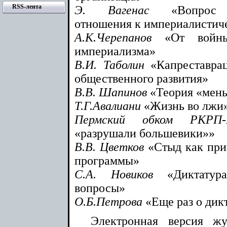
RSS-лента
Э. Вагенас
«Вопрос
отношения к империалистич
А.К.Черепанов
«От войн
империализма»
В.И. Таболин
«Капреставрац
общественного развития»
В.В. Шапинов
«Теория «мень
Т.Г.Авалиани
«Жизнь во лжи
Пермский обком РКРП
«разрушали большевики»»
В.В. Цветков
«Стыд как при
программы»
С.А. Новиков
«Диктатур
вопросы»
О.Б.Петрова
«Еще раз о дик
Электронная версия ж