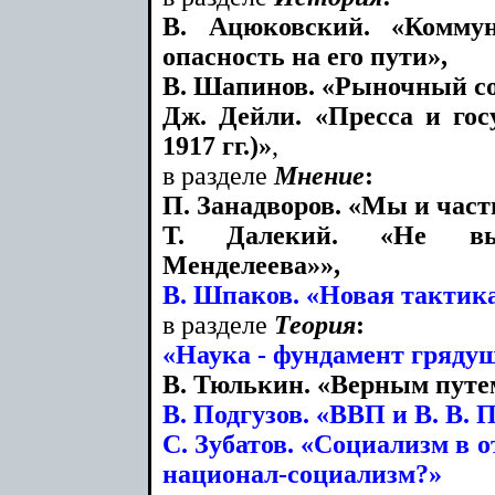
В. Ацюковский. «Комму
опасность на его пути»,
В. Шапинов. «Рыночный со
Дж. Дейли. «Пресса и гос
1917 гг.)»
,
в разделе
Мнение
:
П. Занадворов. «Мы и част
Т. Далекий. «Не вы
Менделеева»»,
В. Шпаков. «Новая тактик
в разделе
Теория
:
«Наука - фундамент гряду
В. Тюлькин. «Верным путе
В. Подгузов. «ВВП и В. В. 
С. Зубатов. «Социализм в о
национал-социализм?»