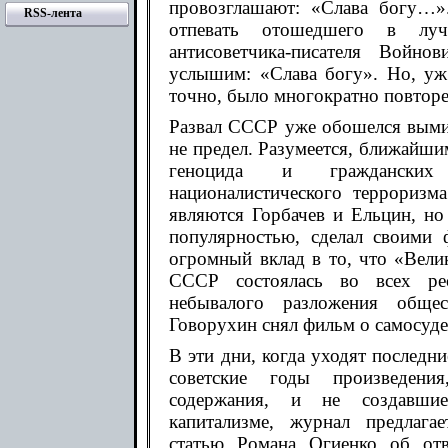
провозглашают: «Слава богу…»
RSS-лента
отпевать отошедшего в луч
антисоветчика-писателя Войно
услышим: «Слава богу». Но, уж 
точно, было многократно повторе
Развал СССР уже обошелся выми
не предел. Разумеется, ближайш
геноцида и граждански
националистического террориз
являются Горбачев и Ельцин, но
популярностью, сделал своими
огромный вклад в то, что «Вели
СССР состоялась во всех ре
небывалого разложения общес
Говорухин снял фильм о самосуде
В эти дни, когда уходят последни
советские годы произведения,
содержания, и не создавшие
капитализме, журнал предлага
статью Романа Огиенко об отв