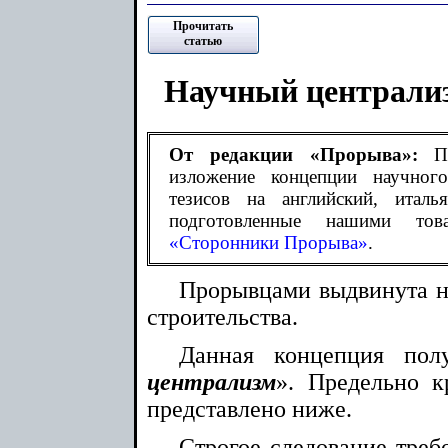
Прочитать
статью
Научный централиз
От редакции «Прорыва»:
Пр
изложение концепции научног
тезисов на английский, италь
подготовленные нашими това
«Сторонники Прорыва»
.
Прорывцами выдвинута н
строительства.
Данная концепция пол
централизм
». Предельно к
представлено ниже.
Строгое следование треб