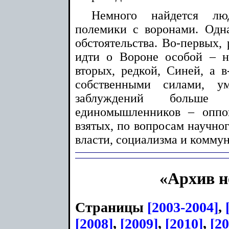
Немного найдется лю
полемики с воронами. Одн
обстоятельства. Во-первых, 
идти о Вороне особой – н
вторых, редкой, Синей, а в
собственными силами, ум
заблуждений больше
единомышленников – оппо
взятых, по вопросам научног
власти, социализма и комму
«Архив н
Страницы
[2003-2004]
,
[2008]
,
[2009]
,
[2010]
,
[2