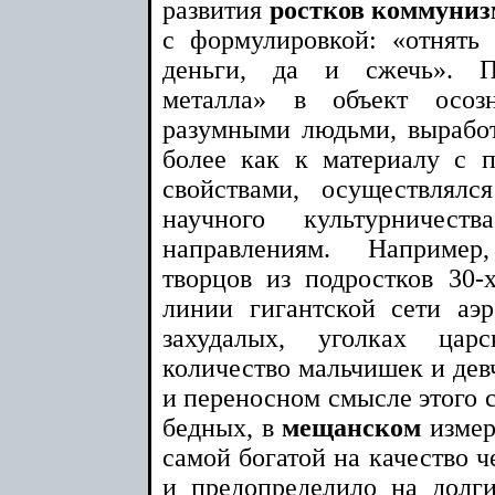
развития
ростков коммуниз
с формулировкой: «отнять 
деньги, да и сжечь». П
металла» в объект осоз
разумными людьми, выработ
более как к материалу с 
свойствами, осуществлял
научного культурниче
направлениям. Например
творцов из подростков 30-
линии гигантской сети аэ
захудалых, уголках цар
количество мальчишек и дев
и переносном смысле этого с
бедных, в
мещанском
измере
самой богатой на качество ч
и предопределило на долги