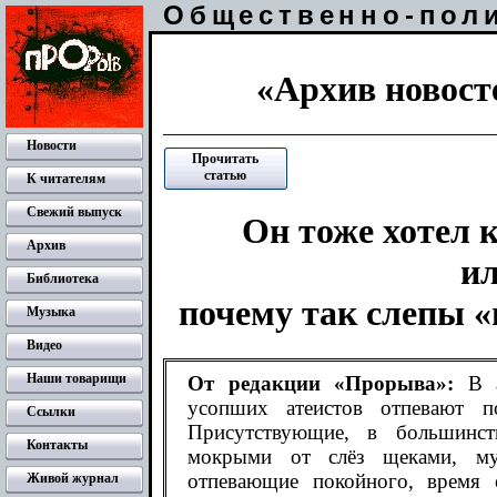
Общественно-пол
«Архив новосте
Новости
Прочитать
статью
К читателям
Свежий выпуск
Он тоже хотел к
Архив
и
Библиотека
почему так слепы 
Музыка
Видео
Наши товарищи
От редакции «Прорыва»:
В ан
усопших атеистов отпевают п
Ссылки
Присутствующие, в большинст
Контакты
мокрыми от слёз щеками, му
отпевающие покойного, время о
Живой журнал