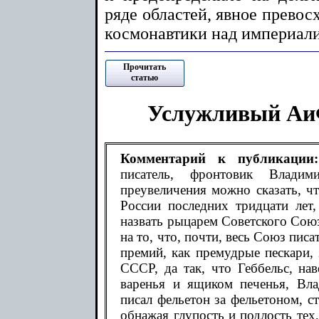
ряде областей, явное превос
космонавтики над империали
Прочитать
статью
Услужливый АиФ
Комментарий к публикации:
писатель, фронтовик Влади
преувеличения можно сказать, чт
России последних тридцати лет
назвать рыцарем Советского Союз
на то, что, почти, весь Союз пис
премий, как премудрые пескари, 
СССР, да так, что Геббельс, на
варенья и ящиком печенья, Вла
писал фельетон за фельетоном, ст
обнажая глупость и подлость тех