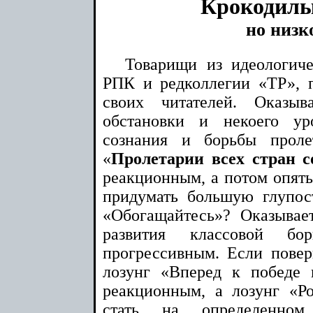
Крокодил
но низк
Товарищи из идеологич
РПК и редколлегии «ТР», 
своих читателей. Оказыв
обстановки и некоего ур
сознания и борьбы пролет
«
Пролетарии всех стран с
реакционным, а потом опят
придумать большую глупос
«Обогащайтесь»? Оказывае
развития классовой б
прогрессивным. Если повер
лозунг «Вперед к победе 
реакционным, а лозунг «Р
стать на определенно