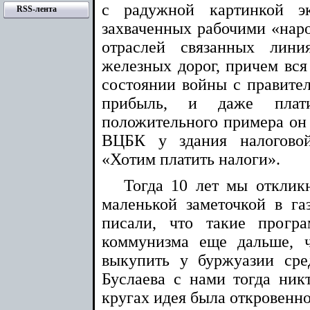
с радужной картинкой эк
RSS-лента
захваченных рабочими «нар
отраслей связанных лин
железных дорог, причем вся 
состоянии войны с правитель
прибыль, и даже плат
положительного примера он 
ВЦБК у здания налогово
«Хотим платить налоги».
Тогда 10 лет мы отклик
маленькой заметочкой в газ
писали, что такие прогр
коммунизма еще дальше, 
выкупить у буржуазии сре
Буслаева с нами тогда ник
кругах идея была откровенн