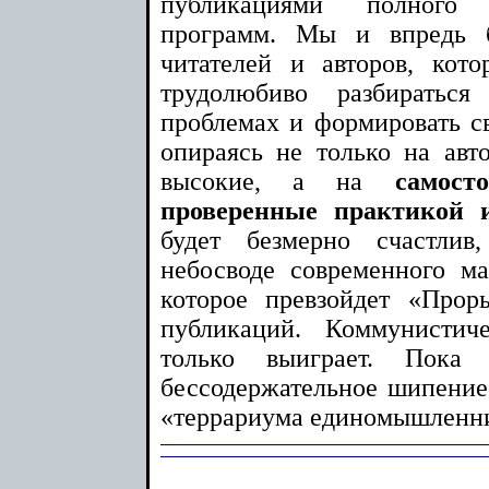
публикациями полного 
программ. Мы и впредь б
читателей и авторов, кот
трудолюбиво разбирать
проблемах и формировать св
опираясь не только на авт
высокие, а на
самост
проверенные практикой 
будет безмерно счастлив
небосводе современного ма
которое превзойдет «Про
публикаций. Коммунистич
только выиграет. По
бессодержательное шипение 
«террариума единомышленни