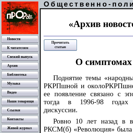
Общественно-пол
«Архив новосте
Новости
Прочитать
статью
К читателям
Свежий выпуск
О симптомах
Архив
Библиотека
Поднятие темы «народны
Музыка
РКРПшной и околоРКРПшно
ее появление связано с э
Видео
тогда в 1996-98 годах
Наши товарищи
дискуссии.
Ссылки
Контакты
Ровно 10 лет назад в 
РКСМ(б) «Революция» была н
Живой журнал