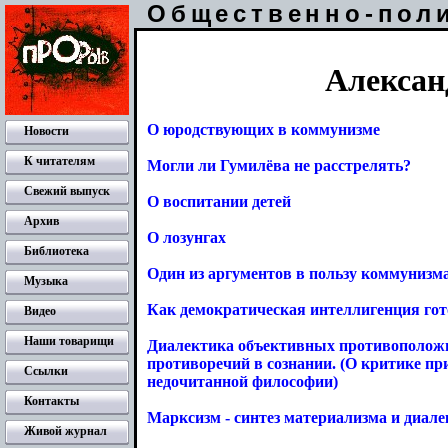
Общественно-пол
Алексан
О юродствующих в коммунизме
Новости
К читателям
Могли ли Гумилёва не расстрелять?
Свежий выпуск
О воспитании детей
Архив
О лозунгах
Библиотека
Один из аргументов в пользу коммунизм
Музыка
Как демократическая интеллигенция гот
Видео
Наши товарищи
Диалектика объективных противоположн
противоречий в сознании. (О критике пр
Ссылки
недочитанной философии)
Контакты
Марксизм - синтез материализма и диал
Живой журнал