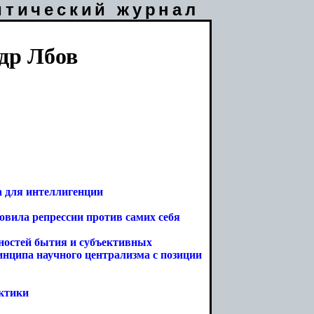
итический журнал
др Лбов
а для интеллигенции
овила репрессии против самих себя
остей бытия и субъективных
инципа научного централизма с позиции
ектики