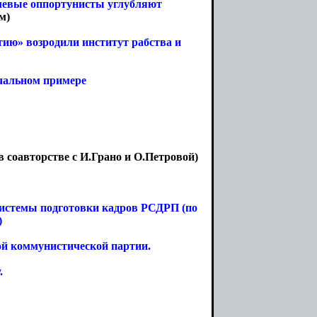
 левые оппортунисты углубляют
м)
тию» возродили институт рабства и
чальном примере
в соавторстве с И.Грано и О.Петровой)
системы подготовки кадров РСДРП (по
)
ой коммунистической партии.
.