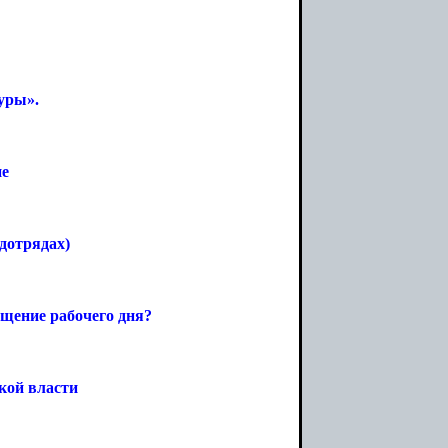
уры».
не
дотрядах)
щение рабочего дня?
кой власти